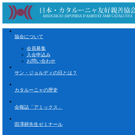
協会について
会員募集
入会申込み
お問い合わせ
サン・ジョルディの日とは？
カタルーニャの歴史
会報誌「アミックス」
田澤耕先生ゼミナール