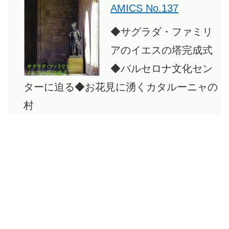
リ
AMICS No.137
ア
◆サグラダ・ファミリ
2026
アのイエスの塔完成式
年
◆バルセロナ文化セン
6
ターに迫る◆お花見に湧くカタルーニャの
月
村