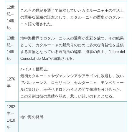
12世
これらの世紀を通じて統治していたカタルーニャ王の生活上
紀～
の重要な業績の証左として、カタルーニャの歴史がカタルー
14世
ニャ語で著された。
紀
13世
地中海世界でカタルーニャ人の通商が光彩を放つ。その結果
紀～
として、カタルーニャの船乗りのために多大な有益性を提供
14世
する書物となっている通商法の編集「海事の自由」”Llibre del
紀
Consolat de Mar”が編纂される。
ハイメ１世死去。
最初カタルーニャやヴァレンシアやアラゴンに敗退し、次い
1276
でバレァーレス、ロセリョン、セルダーニャ、モンペリェー
年
ルに負けた、王子ペドロとハイメの間で領地を分け合った。
この分割は彼の業績を弱め、悲しい闘いのもととなる。
1282
年～
地中海の発展
1410
年