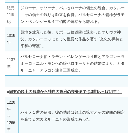
紀元
ジローナ、オソーナ、バルセローナの領土の統合。カタルー
11世
ニャの領土の残りは独立を保持。バルセローナの覇権がラモ
紀
ン・ベレンゲール４世伯爵の統治から離れる。
領地を放棄した後、リポーュ修道院に退去したオリヴァ神
1018
父、カタルーニャにとって重要な作品を著す “文化の保持と
年
平和の守護” 。
バルセローナ伯・ラモン・ベレンゲール４世とアラゴン王ラ
1137
ミーロ・エル・モンヘの娘ペロネーリャの結婚により、カタ
年
ルーニャ・アラゴン連合王国成立。
●
固有の領土の形成から独自の政府の喪失まで (13世紀～1714年 ）
1228
年
ハイメ１世の征服。彼の功績は領土の拡大とその範囲の固定
～
を企てる大カタルーニャの形成であった
1266
年