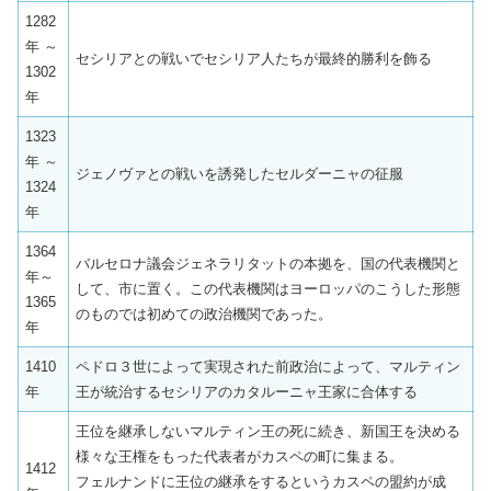
1282
年 ～
セシリアとの戦いでセシリア人たちが最終的勝利を飾る
1302
年
1323
年 ～
ジェノヴァとの戦いを誘発したセルダーニャの征服
1324
年
1364
バルセロナ議会ジェネラリタットの本拠を、国の代表機関と
年～
して、市に置く。この代表機関はヨーロッパのこうした形態
1365
のものでは初めての政治機関であった。
年
1410
ペドロ３世によって実現された前政治によって、マルティン
年
王が統治するセシリアのカタルーニャ王家に合体する
王位を継承しないマルティン王の死に続き、新国王を決める
様々な王権をもった代表者がカスペの町に集まる。
1412
フェルナンドに王位の継承をするというカスペの盟約が成