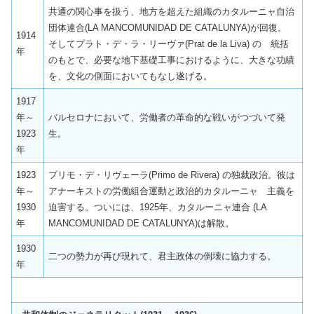
共通の関心事を扱う、地方を超えた組織のカタルーニャ自治
団体連合(LA MANCOMUNIDAD DE CATALUNYA)が回復。
1914
そしてプラト・デ・ラ・リーヴァ(Prat de la Liva) の 統括
年
のもとで、必要な地下基礎工事におけるように、大きな功績
を、文化の側面においてもなし遂げる。
1917
年～
バルセロナにおいて、労働者の革命的な戦いがつづいて発
1923
生。
年
1923
プリモ・デ・リヴェーラ(Primo de Rivera) の独裁政治。彼は
年～
アナーキストの労働組合運動と政治的カタルーニャ 主義を
1930
迫害する。ついには、1925年、カタルーニャ連合 (LA
年
MANCOMUNIDAD DE CATALUNYA)は解散。
1930
二つの勢力が再び現れて、君主政体の倒壊に協力する。
年