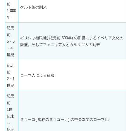
前
ケルト族の到来
1,000
年
紀元
前
ギリシャ植民地( 紀元前 600年) の影響によるイベリア文化の
6・5
隆盛。そしてフェニキア人とカルタゴ人の到来
・4
世紀
紀元
前
ローマ人による征服
2・1
世紀
紀元
前
1世
紀末
タラーコ( 現在のタラゴーナ) の中央部でのローマ化
～
紀元