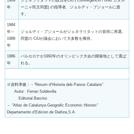
1989
ジェネラリタットの政治をCiU (“Convergencio i Unio”カタル
年
ーニャ民主同盟) の指導者、ジョルディ・プジョールに渡
す。
1984
年～
ジョルディ・プジョールがジェネラリタットの首班に再選。
1988
同盟の CiUが議会において大多数を獲得。
年
1986
バルセロナが1992年のオリンピック大会の開催地として選ば
年
れる。
※資料準拠：－”Resum d’Historia deb Paisos Catalans”
Autor : Ferran Soldevilla
Editorial Barcino
－ “Atlas de Catalunya Geografic Economic Historic”
Departamento d’Edicion de Diafora,S.A.