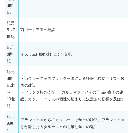
3世
紀
紀元
5～7
西ゴート王国の建設
世紀
紀元
8世
イスラム( 回教徒) による支配
紀
紀元
8世
・カタルーニャのフランク王国による征服 : 独立キリスト教
紀末
国の建設
～
・フランク族の支配 : カルロマグノとその子孫の帝国の建
10世
設。カタルーニャ人の個性の始まりに決定的な影響を及ぼす
紀
紀元
フランク王国からのカタルーニャ領土の独立。フランク王国
988
と分離したカタルーニャの明確な領土の誕生
年