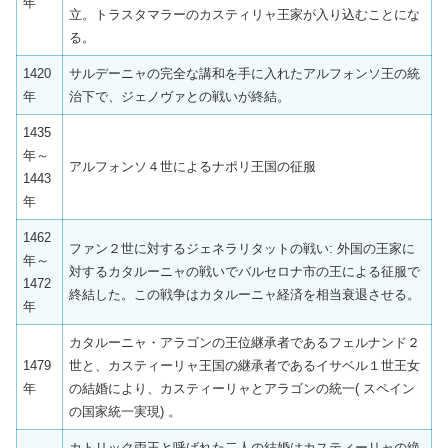
年
立。トラスタマラーのカスティリャ王家が入り込むことにな
る。
1420
サルデーニャの完全な講和を手に入れたアルフォンソ王の統
年
治下で、ジェノヴァとの戦いが終結。
1435
年～
アルフォンソ４世によるナポリ王国の征服
1443
年
1462
ファン２世に対するジェネラリタットの戦い: 外国の王家に
年～
対するカタルーニャの戦いでバルセロナ市の王による征服で
1472
終結した。この戦争はカタルーニャ経済を相当衰退させる。
年
カタルーニャ・アラゴンの王位継承者であるフェルナンド２
1479
世と、カスティーリャ王国の継承者であるイサベル１世王女
年
の結婚により、カスティーリャとアラゴンの統一( スペイン
の国家統一実現) 。
カトリック両王と呼ばれた二人の結婚はカスティーリャの絶