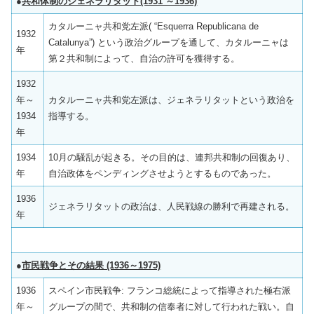
●
共和体制のジェネラリタット(1931 ～1936)
カタルーニャ共和党左派( “Esquerra Republicana de
1932
Catalunya”) という政治グループを通して、カタルーニャは
年
第２共和制によって、自治の許可を獲得する。
1932
年～
カタルーニャ共和党左派は、ジェネラリタットという政治を
1934
指導する。
年
1934
10月の騒乱が起きる。その目的は、連邦共和制の回復あり、
年
自治政体をペンディングさせようとするものであった。
1936
ジェネラリタットの政治は、人民戦線の勝利で再建される。
年
●
市民戦争とその結果 (1936～1975)
1936
スペイン市民戦争: フランコ総統によって指導された極右派
年～
グループの間で、共和制の信奉者に対して行われた戦い。自