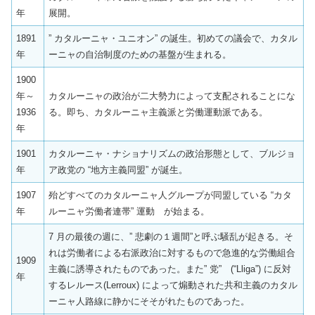
年
展開。
1891
” カタルーニャ・ユニオン” の誕生。初めての議会で、カタル
年
ーニャの自治制度のための基盤が生まれる。
1900
年～
カタルーニャの政治が二大勢力によって支配されることにな
1936
る。即ち、カタルーニャ主義派と労働運動派である。
年
1901
カタルーニャ・ナショナリズムの政治形態として、ブルジョ
年
ア政党の “地方主義同盟” が誕生。
1907
殆どすべてのカタルーニャ人グループが同盟している “カタ
年
ルーニャ労働者連帯” 運動 が始まる。
7 月の最後の週に、” 悲劇の１週間”と呼ぶ騒乱が起きる。そ
れは労働者による右派政治に対するもので急進的な労働組合
1909
主義に誘導されたものであった。また” 党” (“Lliga”) に反対
年
するレルース(Lerroux) によって煽動された共和主義のカタル
ーニャ人路線に静かにそそがれたものであった。