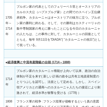
ブルボン家の代表としてのフェリーペ５世とオーストリアの
カルロス大公（ハプスブルグ家）との間でのスペイン王位継
1705
承戦争。カタルーニャはオーストリアの味方に立つ。ブルボ
年～
ン家の勝利に終わる。そして、その勝利はカスティーリャの
1714
集中専制国家の考えに勝ったことになる今日のカタルーニャ
年
の人たちは、この事件に対して、カタルーニャの回復として
とらえ、毎年 9月11日を”DIADA”( “カタルーニャの祝日”)とし
て祝っている。
●
経済復興と中流有産階級の台頭 (1714～1888)
ブルボン家のカタルーニャ権能が上向いて以来、政治の自治
体制が不足を来す( 新しい計画の政令は共有土地資産制度の
1714
とりつぶしを認可し、法規として定める。しかし、スペイン
年
領アメリカとの通商へのカタルーニャ人たちの接近により刺
激されて、経済水準が衝撃を受ける（1778) ）
1808
フランス軍の戦争 :フランス陸軍が侵略するという真の意図
年～
を持って、連合国としてイベリア半島に入る。ナポレオンは