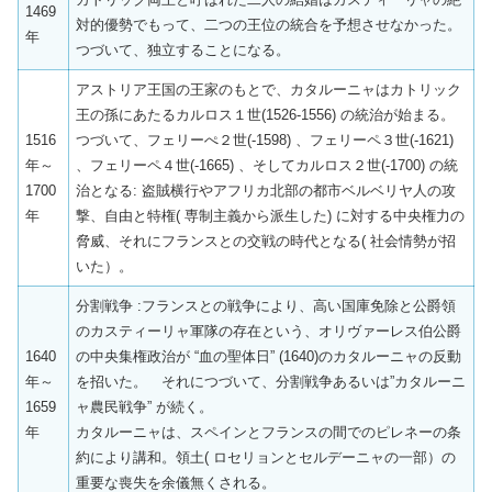
1469
対的優勢でもって、二つの王位の統合を予想させなかった。
年
つづいて、独立することになる。
アストリア王国の王家のもとで、カタルーニャはカトリック
王の孫にあたるカルロス１世(1526-1556) の統治が始まる。
1516
つづいて、フェリーぺ２世(-1598) 、フェリーペ３世(-1621)
年～
、フェリーペ４世(-1665) 、そしてカルロス２世(-1700) の統
1700
治となる: 盗賊横行やアフリカ北部の都市ベルベリヤ人の攻
年
撃、自由と特権( 専制主義から派生した) に対する中央権力の
脅威、それにフランスとの交戦の時代となる( 社会情勢が招
いた）。
分割戦争 :フランスとの戦争により、高い国庫免除と公爵領
のカスティーリャ軍隊の存在という、オリヴァーレス伯公爵
1640
の中央集権政治が “血の聖体日” (1640)のカタルーニャの反動
年～
を招いた。 それにつづいて、分割戦争あるいは”カタルーニ
1659
ャ農民戦争” が続く。
年
カタルーニャは、スペインとフランスの間でのピレネーの条
約により講和。領土( ロセリョンとセルデーニャの一部）の
重要な喪失を余儀無くされる。