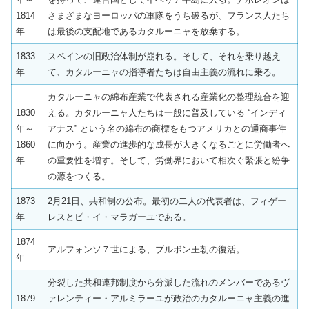
1814
さまざまなヨーロッパの軍隊をうち破るが、フランス人たち
年
は最後の支配地であるカタルーニャを放棄する。
1833
スペインの旧政治体制が崩れる。そして、それを乗り越え
年
て、カタルーニャの指導者たちは自由主義の流れに乗る。
カタルーニャの綿布産業で代表される産業化の整理統合を迎
1830
える。カタルーニャ人たちは一般に普及している “インディ
年～
アナス” という名の綿布の商標をもつアメリカとの通商事件
1860
に向かう。産業の進歩的な成長が大きくなるごとに労働者へ
年
の重要性を増す。そして、労働界において相次ぐ緊張と紛争
の源をつくる。
1873
2月21日、共和制の公布。最初の二人の代表者は、フィゲー
年
レスとピ・イ・マラガーユである。
1874
アルフォンソ７世による、ブルボン王朝の復活。
年
分裂した共和連邦制度から分派した流れのメンバーであるヴ
1879
ァレンティー・アルミラーユが政治のカタルーニャ主義の進