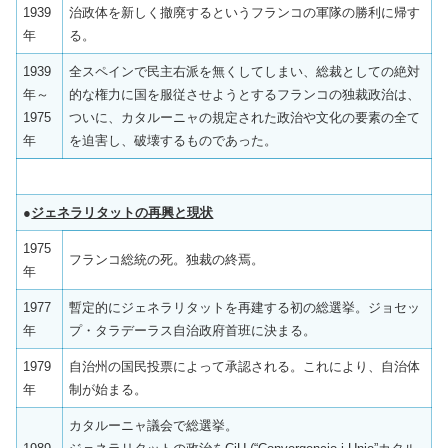
1939
治政体を新しく撤廃するというフランコの軍隊の勝利に帰す
年
る。
1939
全スペインで民主右派を無くしてしまい、総裁としての絶対
年～
的な権力に国を服従させようとするフランコの独裁政治は、
1975
ついに、カタルーニャの規定された政治や文化の要素の全て
年
を迫害し、破壊するものであった。
●
ジェネラリタットの再興と現状
1975
フランコ総統の死。独裁の終焉。
年
1977
暫定的にジェネラリタットを再建する初の総選挙。ジョセッ
年
プ・タラデーラス自治政府首班に決まる。
1979
自治州の国民投票によって承認される。これにより、自治体
年
制が始まる。
カタルーニャ議会で総選挙。