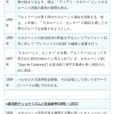
年
展の始まりをなす。彼は、” ディアリ・カタラー” というカタ
ルーニャ語版の最初の新聞を創る。
アルミラーユが第１回のカタルーニャ議会を招集する。彼
1880
は、１年後に、” カタルーニャ・センター” の創設を通して大
年
勢のグループを結集させようとした。
1885
カタルーニャの政治経済の利益を守るというアルフォンソ12
年
世に対して “グレウジャスの記録” の編集と提案を行う。
“カタルーニャ・センター” が分裂。アルミラーユによって主
1887
宰された時代の終わりと考えられている、カタルーニャ党(
年
“Lliga de Catalunya”) を政治的に保守主義者が多い地区のた
めに創設。
1888
バルセロナ万国博覧会開催。その会場として旧シウダデーラ
年
(リベーラ公園) で行われる。
●
政治的ナショナリズムと社会紛争(1888 ～1931)
1889
カタルーニャ市民右派を擁護する勝ち誇ったキャンペーンの