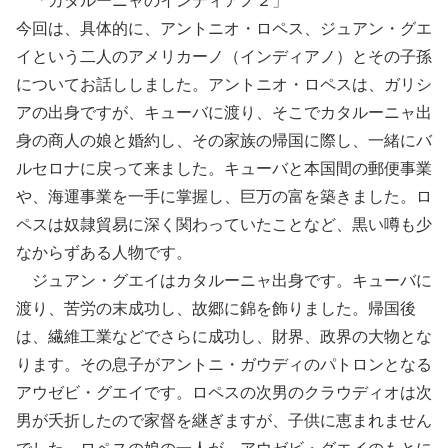
「カタルーニャのインディアノ２」
今回は、具体的に、アントニオ・ロペス、ジュアン・グエ
イという二人のアメリカーノ（インディアノ）とその子孫
についてお話ししました。アントニオ・ロペスは、ガリシ
アの出身ですが、キューバに渡り、そこでカタルーニャ出
身の商人の娘と婚約し、その家族の帰国に際し、一緒にバ
ルセロナに戻って来ました。キューバと本国間の郵便事業
や、海運事業を一手に掌握し、巨万の富を築きました。ロ
ペスは奴隷貿易に深く関わっていたことなど、黒い噂も少
なからずある人物です。
ジュアン・グエイはカタルーニャ出身です。キューバに
渡り、苦労の末成功し、故郷に錦を飾りました。帰国後
は、繊維工業などでさらに成功し、財界、政界の大物とな
ります。その息子がアントニ・ガウディのパトロンとなる
アウゼビ・グエイです。ロペスの次男のクラウディオは次
男が夭折したので家督を継ぎますが、子供に恵まれません