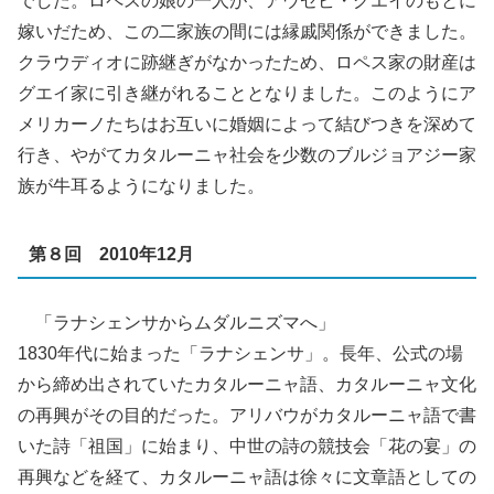
でした。ロペスの娘の一人が、アウゼビ・グエイのもとに
嫁いだため、この二家族の間には縁戚関係ができました。
クラウディオに跡継ぎがなかったため、ロペス家の財産は
グエイ家に引き継がれることとなりました。このようにア
メリカーノたちはお互いに婚姻によって結びつきを深めて
行き、やがてカタルーニャ社会を少数のブルジョアジー家
族が牛耳るようになりました。
第８回 2010年12月
「ラナシェンサからムダルニズマへ」
1830年代に始まった「ラナシェンサ」。長年、公式の場
から締め出されていたカタルーニャ語、カタルーニャ文化
の再興がその目的だった。アリバウがカタルーニャ語で書
いた詩「祖国」に始まり、中世の詩の競技会「花の宴」の
再興などを経て、カタルーニャ語は徐々に文章語としての