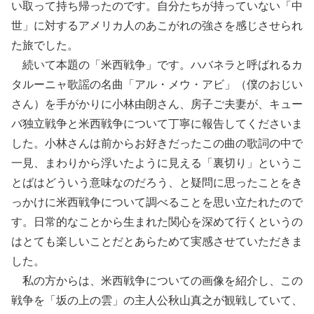
い取って持ち帰ったのです。自分たちが持っていない「中
世」に対するアメリカ人のあこがれの強さを感じさせられ
た旅でした。
続いて本題の「米西戦争」です。ハバネラと呼ばれるカ
タルーニャ歌謡の名曲「アル・メウ・アビ」（僕のおじい
さん）を手がかりに小林由朗さん、房子ご夫妻が、キュー
バ独立戦争と米西戦争について丁寧に報告してくださいま
した。小林さんは前からお好きだったこの曲の歌詞の中で
一見、まわりから浮いたように見える「裏切り」というこ
とばはどういう意味なのだろう、と疑問に思ったことをき
っかけに米西戦争について調べることを思い立たれたので
す。日常的なことから生まれた関心を深めて行くというの
はとても楽しいことだとあらためて実感させていただきま
した。
私の方からは、米西戦争についての画像を紹介し、この
戦争を「坂の上の雲」の主人公秋山真之が観戦していて、