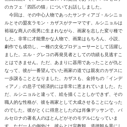
のカフェ「四匹の猫」についてお話ししました。
今回は、その中心人物であったサンティアゴ・ルシニョ
ルとその盟友ラモン・カザスがテーマです。ルシニョルは
裕福な商人の長男に生まれながら、画家を志した変り種で
した。非常に才能豊かな人物で、画業はもちろん、小説、
劇作でも成功し、一種の文化プロデューサーとして活躍し
ました。エル・グレコの再発見者としての功績も見逃すこ
とはできません。ただ、あまりに器用であったことが仇と
なって、彼が一番望んでいた画家の道では親友のカザスに
一歩譲ることとなりました。カザスも、金持ちの「インデ
ィアノ」の息子で経済的には非常に恵まれていました。た
だ、ルシニョルと違って、絵を描くことしかできず、その
職人的な性格が、彼を画家として大成させることになった
のでした。彼がとくに得意としたのは肖像デッサンで、バ
ルセロナの著名人のほとんどがそのモデルになっていま
す。ただ一人の例外は、彼らとは宗教観、道徳観を異にし