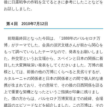
後に日露戦争の作戦を立てるときに参考にしたことなどを
お話ししました。
第４回 2010年7月12日
前期最終回となった今回は、「1888年のバルセロナ万
博」がテーマでした。会員の須沢文穂さんが前から関心を
もって調べていらしたテーマなので、発表をお願いしまし
た。外交官というお立場から、スペインと日本の関係に着
目した大変興味深い発表をしてくださいました。万博の規
模としては、前後の他の万博にくらべると見劣りするが、
カタルーニャの関係者と日本の関係者との間で個人的な連
携が生まれており、その意味で、その後の日西関係を語る
上で重要な契機となったというご指摘が印象に残りまし
た。僕の方からは、バルセロナ万博実現までの経緯、会場
建設のエピソードなどを紹介しました。この万博は、その