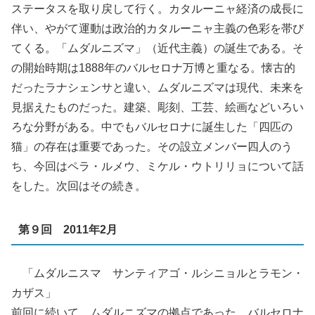
ステータスを取り戻して行く。カタルーニャ経済の成長に
伴い、やがて運動は政治的カタルーニャ主義の色彩を帯び
てくる。「ムダルニズマ」（近代主義）の誕生である。そ
の開始時期は1888年のバルセロナ万博と重なる。懐古的
だったラナシェンサと違い、ムダルニズマは現代、未来を
見据えたものだった。建築、彫刻、工芸、絵画などいろい
ろな分野がある。中でもバルセロナに誕生した「四匹の
猫」の存在は重要であった。その設立メンバー四人のう
ち、今回はペラ・ルメウ、ミケル・ウトリリョについて話
をした。次回はその続き。
第９回 2011年2月
「ムダルニスマ サンティアゴ・ルシニョルとラモン・
カザス」
前回に続いて、ムダルニズマの拠点であった、バルセロナ