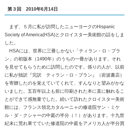
第３回 2010年6月14日
まず、５月に私が訪問したニューヨークのHispanic
Society of America(HSA)とクロイスター美術館の話をしま
した。
HSAには、世界に三冊しかない「ティラン・ロ・ブラ
ン」の初版本（1490年）のうちの一冊があります。それ
を見せてもらうために訪問したのです。係りの人が、以前
に私が拙訳『完訳 ティラン・ロ・ブラン』（岩波書店）
を寄贈したのを覚えていてくれて、すんなりと望みがかな
いました。五百年以上も前に印刷された本に直に触れるこ
とができて感無量でした。続いて訪れたクロイスター美術
館には、フランス領北カタルーニャの修道院サン・ミケ
ル・ダ・クシャーの中庭の半分（！）があります。十九世
紀末に荒れ果てていた修道院の中庭をアメリカ人が半分買