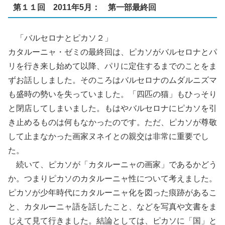
第１１回 2011年5月： 第一部最終回
「バルセロナとピカソ２」
カタルーニャ・ゼミの最終回は、ピカソがバルセロナとパ
リを行き来し始めて以降、パリに定住するまでのことをま
ずお話ししました。そのころはバルセロナのムダルニズマ
も盛時の勢いを失っていました。「四匹の猫」もひっそり
と閉店してしまいました。もはやバルセロナにピカソを引
き止めるものは何もなかったのです。ただ、ピカソが尊敬
して止まなかった画家ヌネイとの親交は非常に重要でし
た。
続いて、ピカソが「カタルーニャの画家」であるかどう
か。つまりピカソのカタルーニャ性について考えました。
ピカソが少年時代にカタルーニャ化を図った痕跡があるこ
と、カタルーニャ語を話したこと、などを写真や文書をま
じえて見て行きました。結論としては、ピカソに「国」と