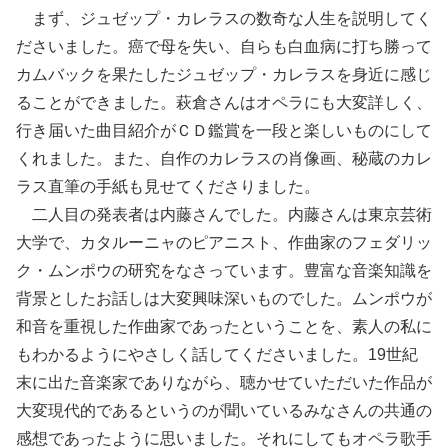
まず、ジュゼップ・カレラスの数奇な人生を説明してく
ださいました。癌で母を失い、自らも白血病に打ち勝って
カムバックを果たしたジュゼップ・カレラスを身近に感じ
ることができました。萩倉さんはオペラにも大変詳しく、
行き届いた曲目紹介がＣＤ鑑賞を一段と楽しいものにして
くれました。また、自作のカレラスの肖像画、秘蔵のカレ
ラス直筆の手紙も見せてくださりました。
二人目の発表者は内藤さんでした。内藤さんは東京芸術
大学で、カタルーニャのピアニスト、作曲家のフェダリッ
ク・ムンポウの研究をなさっています。豊富な音楽知識を
背景としたお話しは大変興味深いものでした。ムンポウが
和音を重視した作曲家であったということを、素人の私に
もわかるようにやさしく話してくださいました。19世紀
末に出た音楽家でありながら、聴かせていただいた作品が
大変現代的であるというのが聞いているみなさんの共通の
感想であったように思いました。それにしてもオペラ歌手