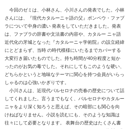
今回のゼミは、小林さん、小川さんの発表でした。小林
さんには、『現代カタルーニャ語の父』ポンペウ・ファブ
ラについて中身の濃い 発表をしていただきました。発表
は、ファブラの辞書や文法書の内容や、カタルー ニャ語
近代化の牙城となった『カタルーニャ学術院』の設立経緯
にとどまらず、当時 の時代模様にいたるまでカバーする
大変行き届いたものでした。持ち時間が40分程度と短か
ったのがお気の毒でした。それにしてもこのような硬い、
どちらかというと地味なテーマに関心を持つ会員がいらっ
しゃるのは心強いかぎりです。
小川さんは、近現代バルセロナの売春の歴史について話
してくれました。言うまでもなく、バルセロナやカタルー
ニャをより深く知ろうと思えば、その暗部にも関心を向
けねばなりません。小説を読むにも、そのような知識は
往々にして必要となります。 表舞台の歴史はたくさん書