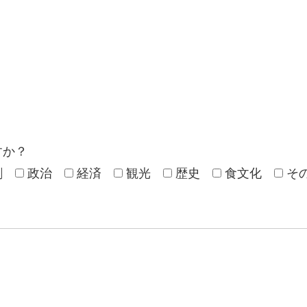
すか？
劇
政治
経済
観光
歴史
食文化
そ