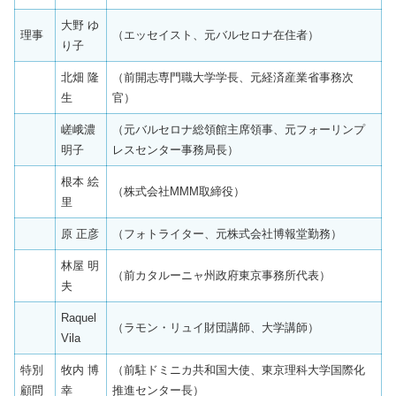
大野 ゆ
理事
（エッセイスト、元バルセロナ在住者）
り子
北畑 隆
（前開志専門職大学学長、元経済産業省事務次
生
官）
嵯峨濃
（元バルセロナ総領館主席領事、元フォーリンプ
明子
レスセンター事務局長）
根本 絵
（株式会社MMM取締役）
里
原 正彦
（フォトライター、元株式会社博報堂勤務）
林屋 明
（前カタルーニャ州政府東京事務所代表）
夫
Raquel
（ラモン・リュイ財団講師、大学講師）
Vila
特別
牧内 博
（前駐ドミニカ共和国大使、東京理科大学国際化
顧問
幸
推進センター長）