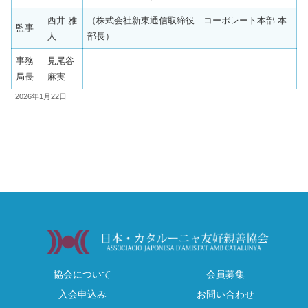
西井 雅
（株式会社新東通信取締役 コーポレート本部 本
監事
人
部長）
事務
見尾谷
局長
麻実
2026年1月22日
協会について
会員募集
入会申込み
お問い合わせ