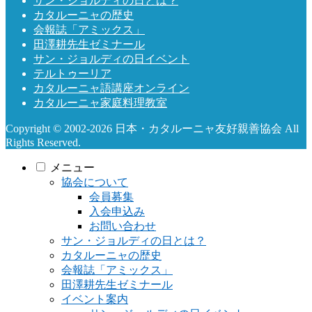
サン・ジョルディの日とは？
カタルーニャの歴史
会報誌「アミックス」
田澤耕先生ゼミナール
サン・ジョルディの日イベント
テルトゥーリア
カタルーニャ語講座オンライン
カタルーニャ家庭料理教室
Copyright © 2002-2026 日本・カタルーニャ友好親善協会 All
Rights Reserved.
メニュー
協会について
会員募集
入会申込み
お問い合わせ
サン・ジョルディの日とは？
カタルーニャの歴史
会報誌「アミックス」
田澤耕先生ゼミナール
イベント案内