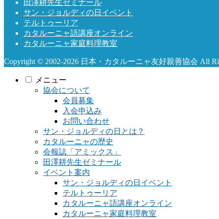
田澤耕先生ゼミナール
サン・ジョルディの日イベント
テルトゥーリア
カタルーニャ語講座オンライン
カタルーニャ家庭料理教室
Copyright © 2002-2026 日本・カタルーニャ友好親善協会 All Right
メニュー
協会について
会員募集
入会申込み
お問い合わせ
サン・ジョルディの日とは？
カタルーニャの歴史
会報誌「アミックス」
田澤耕先生ゼミナール
イベント案内
サン・ジョルディの日イベント
テルトゥーリア
カタルーニャ語講座オンライン
カタルーニャ家庭料理教室