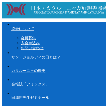
協会について
会員募集
入会申込み
お問い合わせ
サン・ジョルディの日とは？
カタルーニャの歴史
会報誌「アミックス」
田澤耕先生ゼミナール