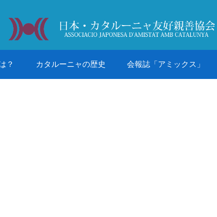
は？
カタルーニャの歴史
会報誌「アミックス」
日