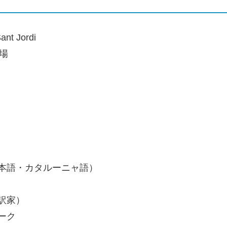
 Jordi
開場
日本語・カタルーニャ語）
翻訳家）
ーク