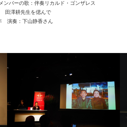
』メンバーの歌：伴奏リカルド・ゴンザレス
人者 田澤耕先生を偲んで
0年 演奏：下山静香さん