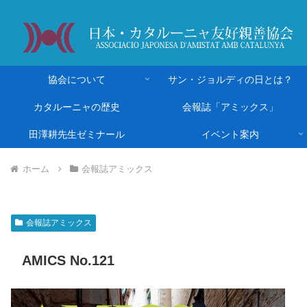
協会について
サン・ジョルディの日とは？
カタルーニャの歴史
会報誌「アミックス」
田澤耕先生ゼミナール
イベント案内
ホーム
会報誌アミックス
会報誌アミックス
AMICS No.121